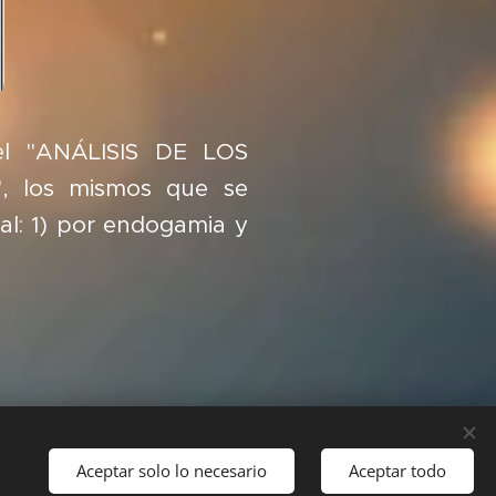
e el "ANÁLISIS DE LOS
 los mismos que se
al: 1) por endogamia y
Aceptar solo lo necesario
Aceptar todo