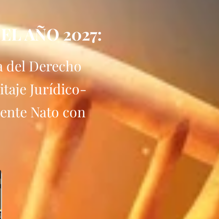
L AÑO 2027:
a del Derecho
itaje Jurídico-
uente Nato con