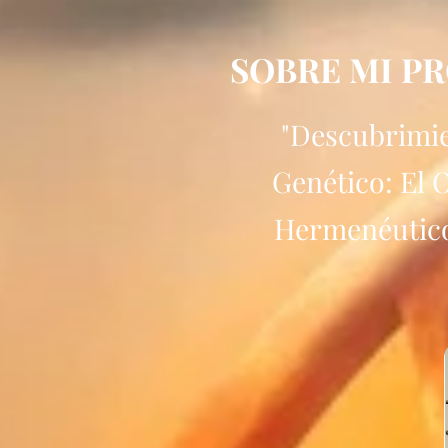
SOBRE MI PR
"
Descubrimien
Genético:
El 
Hermenéutico 