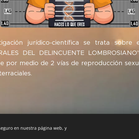
tigación jurídico-científica se trata sobr
ALES DEL DELINCUENTE LOMBROSIANO",
e por medio de 2 vías de reproducción sexu
interraciales.
 seguro en nuestra página web, y
Imágenes proporcionadas por
Pexels
Creado con
Webnode
Cookies