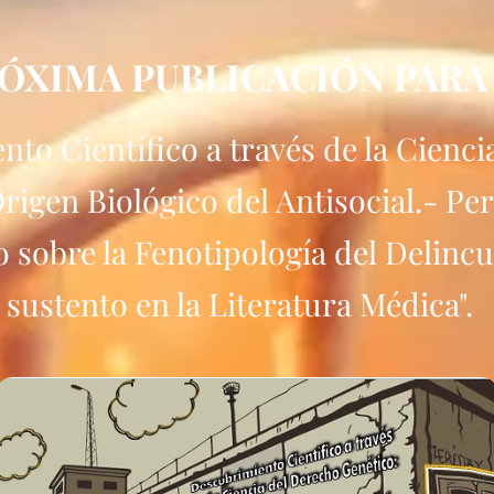
ÓXIMA PUBLICACIÓN PARA E
to Científico a través de la Cienci
Origen Biológico del Antisocial.- Per
sobre la Fenotipología del Delinc
sustento en la Literatura Médica".